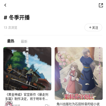
#
冬季开播
13 次浏览
关注
最热
最新
《黄金神威》官宣新作《暴走列
车篇》制作决定，将于明年冬季
开播，官方同步公开先导视觉
角川出版社为石田铃音的轻小说
桜桃喵
1