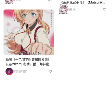
图。 本作改编自野田悟的历史冒
《茉莉花官吏传》（Matsurika
险漫画，全球发行量超 3000 万
Kanriden / The Legend of Bur
桜桃喵
册，曾获多项漫画大奖。系列此
eaucrat Matsurika）TV 动画版
前已推出五季动画，海外平台...
开设了官方网站，公布了主要声
优...
动画《一色同学想要知晓爱恋》
公布2027年冬季开播，并释出
主演声优、新增制作人员与先导
烬灭执行官
预告。