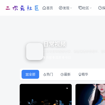
首页
发现
社区
日常视频
二次元日常视频分享，涵盖漫迷原创短片、追番 
9
内容
·
0
成员
·
0
今日
全部
热门
最新
精华