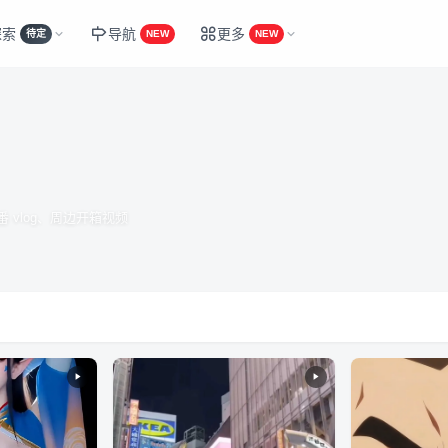
探索
导航
更多
待定
NEW
NEW
vlog、周边开箱视频