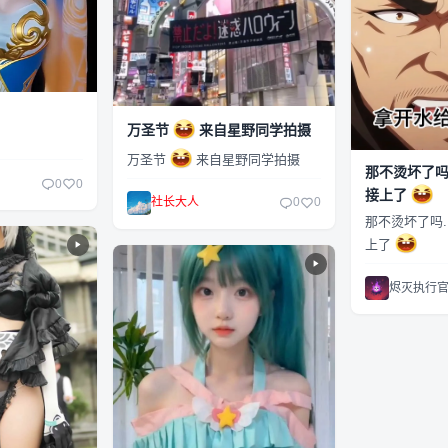
万圣节
来自星野同学拍摄
万圣节
来自星野同学拍摄
那不烫坏了吗
0
0
接上了
社长大人
0
0
那不烫坏了吗.
上了
烬灭执行