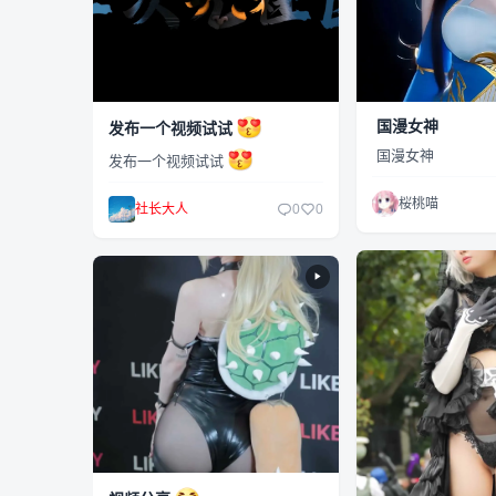
国漫女神
发布一个视频试试
国漫女神
发布一个视频试试
桜桃喵
社长大人
0
0