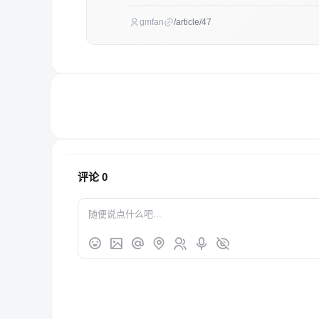
gmfan
/article/47
评论
0