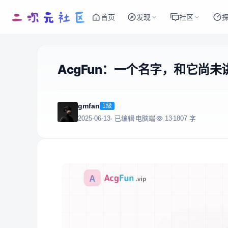
首页
发现
社区
AcgFun：一个名字，和它尚未
gmfan
1级
2025-06-13
· 已编辑
电脑端
13
1807 字