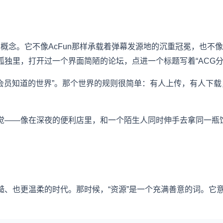
一个概念。它不像AcFun那样承载着弹幕发源地的沉重冠冕，也
独里，打开过一个界面简陋的论坛，点进一个标题写着“ACG分
有会员知道的世界”。那个世界的规则很简单：有人上传，有人下载
觉——像在深夜的便利店里，和一个陌生人同时伸手去拿同一瓶
糙、也更温柔的时代。那时候，“资源”是一个充满善意的词。它