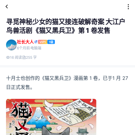
寻觅神秘少女的猫又接连破解奇案 大江户
鸟兽活剧《猫又黑兵卫》第 1 卷发售
社长大人
VIP1
1级
6个月前
电脑端
16 阅读
255 字
十月士也创作的《猫又黑兵卫》漫画第 1 卷，已于1 月 27
日正式发售。