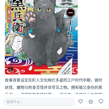
故事背景设定在町人文化绚烂多姿的江户时代中期，彼时
妖怪、魔物与附身灵怪并非罕见之物。拥有猫又身份的黑
兵卫，一边驱除附身的妖邪，一边追寻一位神秘少女的踪
迹，在这一过程中接连破解了诸多离奇案件。
说点什么...